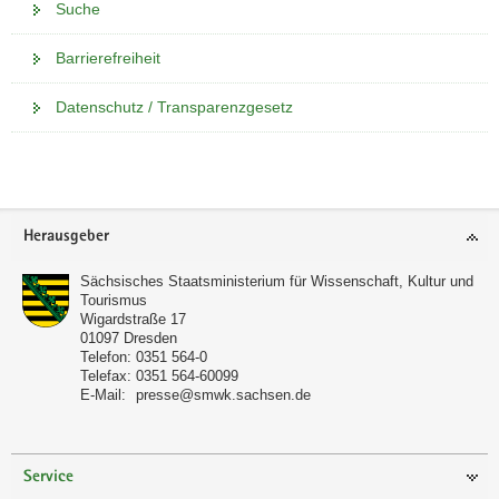
Suche
Barrierefreiheit
Datenschutz / Transparenzgesetz
Weitere
Information
Footer-
Herausgeber
Bereich
Sächsisches Staatsministerium für Wissenschaft, Kultur und
Tourismus
Wigardstraße 17
01097
Dresden
Telefon:
0351 564-0
Telefax:
0351 564-60099
E-Mail:
presse@smwk.sachsen.de
Service