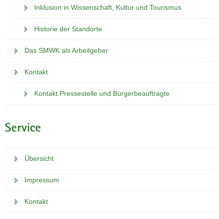
Inklusion in Wissenschaft, Kultur und Tourismus
a
v
Historie der Standorte
i
g
Das SMWK als Arbeitgeber
a
t
Kontakt
i
o
Kontakt Pressestelle und Bürgerbeauftragte
n
Service
Übersicht
Impressum
Kontakt